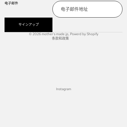
电子邮件
隐私政策
服务条款
物流政策
サインアップ
法律声明
© 2026
mother's made jp
, Powerd by Shopify
条款和政策
Instagram