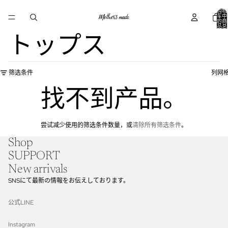
购物
车中
的商
品总
数:
0
トップス
筛选条件
列网
找不到产品。
尝试减少使用的筛选条件数量，或
清除所有筛选条件
。
Shop
SUPPORT
New arrivals
SNSにて最新の情報をお伝えしております。
公式LINE
退款政策
Instagram